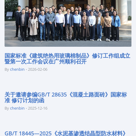
国家标准《建筑绝热用玻璃棉制品》修订工作组成立
暨第一次工作会议在广州顺利召开
By
chenbin
2026-02-06
关于邀请参编GB/T 28635《混凝土路面砖》国家标
准 修订计划的函
By
chenbin
2025-12-16
GB/T 18445—2025《水泥基渗透结晶型防水材料》