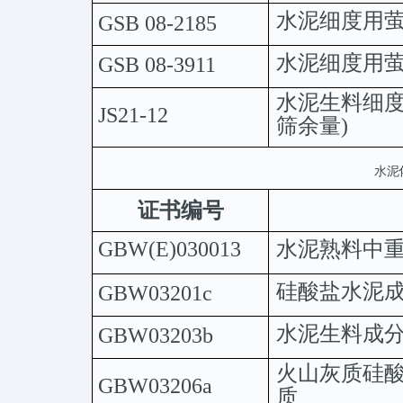
水泥细度用
GSB
08-2185
水泥细度用
GSB
08-3911
水泥生料细
JS21-12
筛余量
)
水泥
证书编号
水泥熟料中
GBW(E)030013
硅酸盐水泥
GBW03201c
水泥生料成
GBW03203b
火山灰质硅
GBW03206a
质