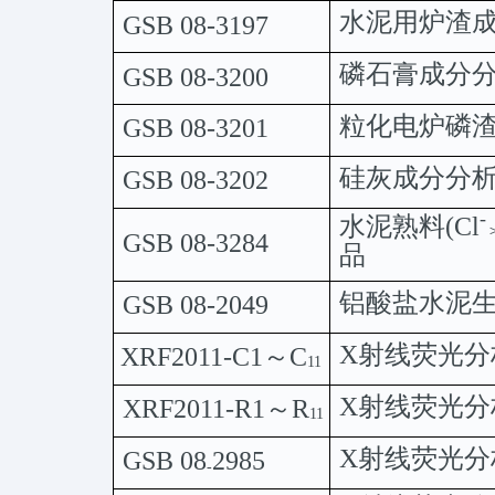
水泥用炉渣
GSB
08-3197
磷
石膏
成分
GSB
08-3200
粒化电炉磷
GSB
08-3201
硅灰成分分
GSB
08-3202
-
水泥
熟料
(
Cl
GSB
08-3284
品
铝酸盐水泥
GSB
08-2049
X
射线
荧光分
XRF2011-C1
～
C
11
X
射线
荧光分
XRF2011-R1
～
R
11
X
射线
荧光分
GSB
08
2985
-