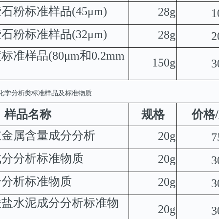
萤石粉标准样品
(45
μ
m)
28g
1
萤石粉标准样品
(32
μ
m)
28g
2
度标准样品
(80
μ
m
和
0.2
mm
150g
3
化学分析类标准样品及标准物质
样品名称
规格
价格
/
重金属含量成分分析
20g
7
成分分析标准物质
20g
3
分分析标准物质
20g
3
酸盐水泥成分分析标准物
20g
3