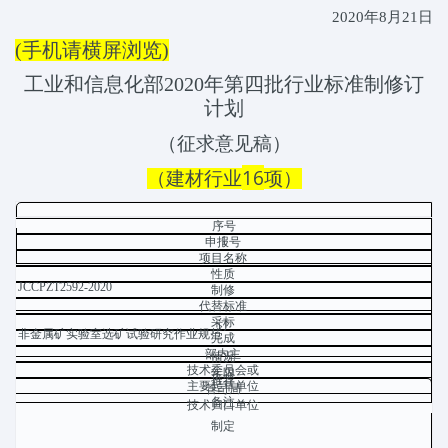
2020
年
8
月
21
日
(手机请横屏浏览)
工业和信息化部
2020
年第四批行业标准制修订
计划
（征求意见稿）
16
（建材行业
项）
序号
1
申报号
项目名称
性质
JCCPZT2592-2020
制修
代替标准
采标
订
非金属矿实验室选矿试验研究作业规范
完成
部内主
情况
技术委员会或
年限
推荐
主要起草单位
管司局
备注
技术归口单位
制定