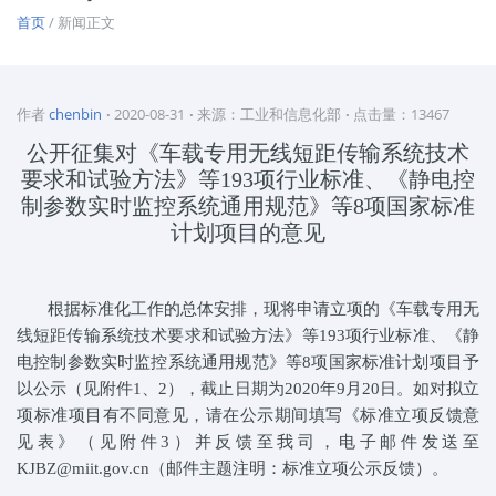
首页
/ 新闻正文
作者
chenbin
2020-08-31
来源：工业和信息化部
点击量：13467
公开征集对《车载专用无线短距传输系统技术
要求和试验方法》等
193
项行业标准、《静电控
制参数实时监控系统通用规范》等
8
项国家标准
计划项目的意见
根据标准化工作的总体安排，现将申请立项的《车载专用无
线短距传输系统技术要求和试验方法》等
193
项行业标准、《静
电控制参数实时监控系统通用规范》等
8
项国家标准计划项目予
以公示（见附件
1
、
2
），截止日期为
2020
年
9
月
20
日。如对拟立
项标准项目有不同意见，请在公示期间填写《标准立项反馈意
见表》（见附件
3
）并反馈至我司，电子邮件发送至
KJBZ@miit.gov.cn
（邮件主题注明：标准立项公示反馈）。