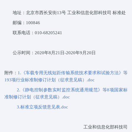
地址：北京市西长安街
13
号 工业和信息化部科技司 标准处
邮编：
100846
联系电话：
010-68205241
公示时间：
2020
年
8
月
21
日
-2020
年
9
月
20
日
附件：
1.
《车载专用无线短距传输系统技术要求和试验方法》等
193
项行业标准制修订计划（征求意见稿）
.doc
2.
《静电控制参数实时监控系统通用规范》等
8
项国家标
准制修订计划（征求意见稿）
.doc
3.
标准立项反馈意见表
.doc
工业和信息化部科技司