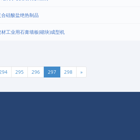
复合硅酸盐绝热制品
建材工业用石膏墙板(砌块)成型机
294
295
296
297
298
»